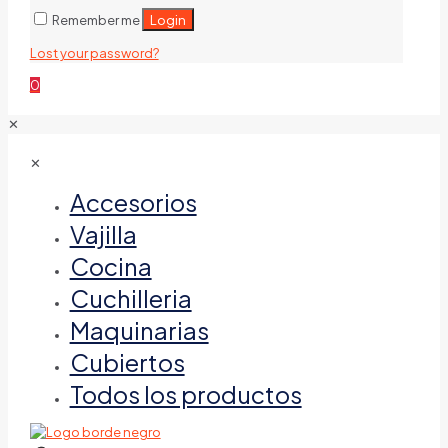
Login
Remember me
Lost your password?
0
✕
✕
Accesorios
Vajilla
Cocina
Cuchilleria
Maquinarias
Cubiertos
Todos los productos