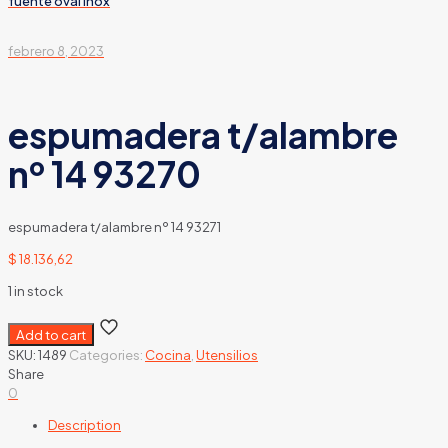
fuente oval inox
febrero 8, 2023
espumadera t/alambre
nº 14 93270
espumadera t/alambre nº 14 93271
$
18.136,62
1 in stock
Add to cart
SKU:
1489
Categories:
Cocina
,
Utensilios
Share
0
Description