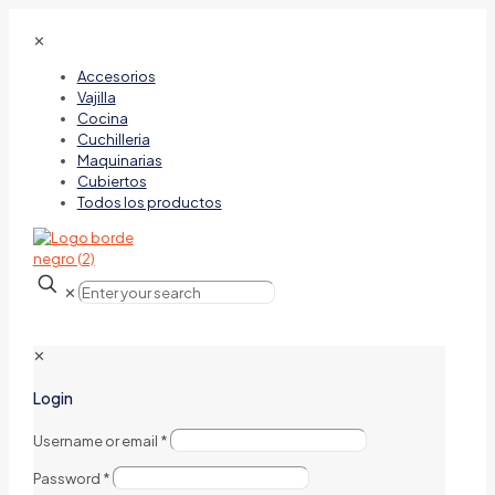
✕
Accesorios
Vajilla
Cocina
Cuchilleria
Maquinarias
Cubiertos
Todos los productos
✕
✕
Login
Username or email
*
Password
*