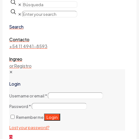
✕
✕
Search
Contacto
+54 11 4941-8593
Ingreo
or Registro
✕
Login
Username or email
*
Password
*
Login
Remember me
Lost your password?
0