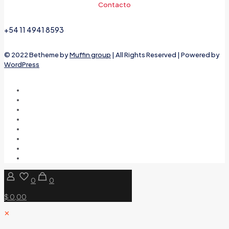
Contacto
+54 11 4941 8593
© 2022 Betheme by
Muffin group
| All Rights Reserved | Powered by
WordPress
0
0
$ 0,00
✕