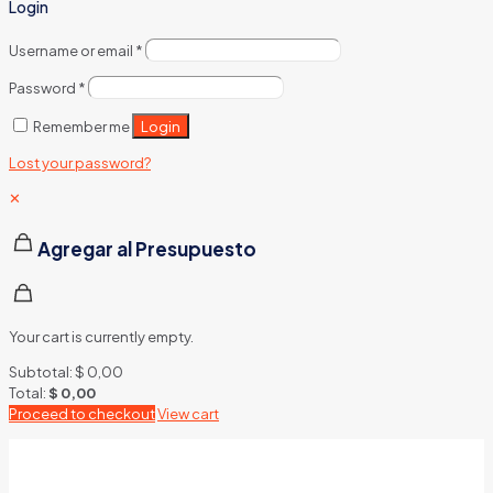
Login
Username or email
*
Password
*
Login
Remember me
Lost your password?
✕
Agregar al Presupuesto
Your cart is currently empty.
Subtotal:
$
0,00
Total:
$
0,00
Proceed to checkout
View cart