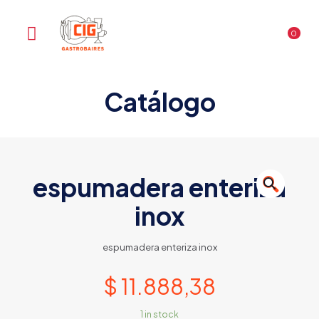
0
Catálogo
espumadera enteriza
🔍
inox
espumadera enteriza inox
$
11.888,38
1 in stock