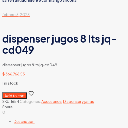
sarten antiadherente con mango silicona
febrero 8, 2023
dispenser jugos 8 lts jq-
cd049
dispenser jugos 8 lts jq-cd049
$
366.768,53
1 in stock
Add to cart
SKU:
1654
Categories:
Accesorios
,
Dispenser y jarras
Share
0
Description