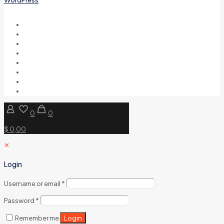
0
0
$ 0,00
✕
Login
Username or email
*
Password
*
Login
Remember me