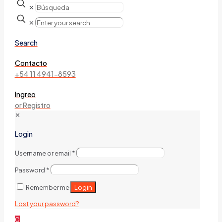
✕
✕
Search
Contacto
+54 11 4941-8593
Ingreo
or Registro
✕
Login
Username or email
*
Password
*
Login
Remember me
Lost your password?
0