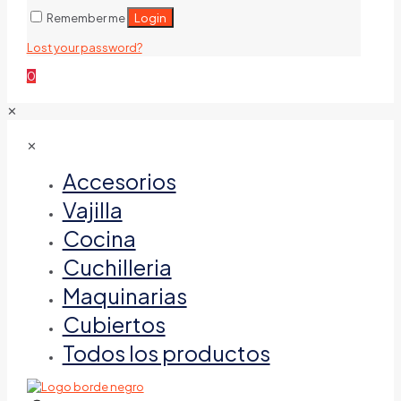
Login
Remember me
Lost your password?
0
✕
✕
Accesorios
Vajilla
Cocina
Cuchilleria
Maquinarias
Cubiertos
Todos los productos