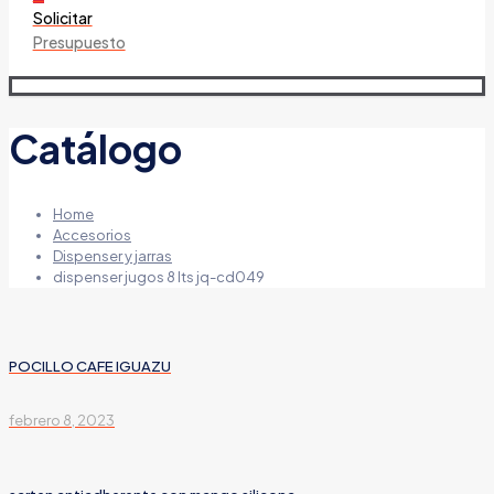
Solicitar
Presupuesto
Catálogo
Home
Accesorios
Dispenser y jarras
dispenser jugos 8 lts jq-cd049
POCILLO CAFE IGUAZU
febrero 8, 2023