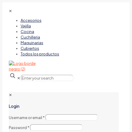
✕
Accesorios
Vajilla
Cocina
Cuchilleria
Maquinarias
Cubiertos
Todos los productos
✕
✕
Login
Username or email
*
Password
*