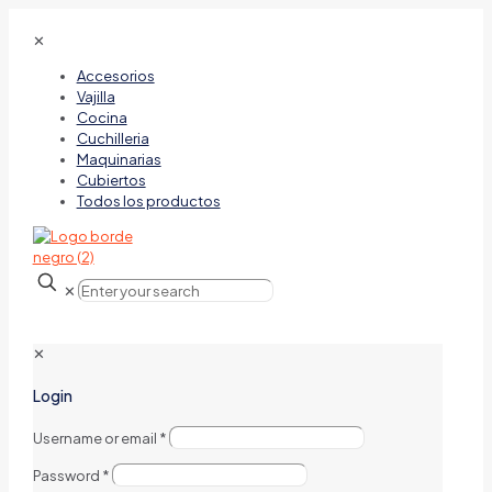
✕
Accesorios
Vajilla
Cocina
Cuchilleria
Maquinarias
Cubiertos
Todos los productos
✕
✕
Login
Username or email
*
Password
*