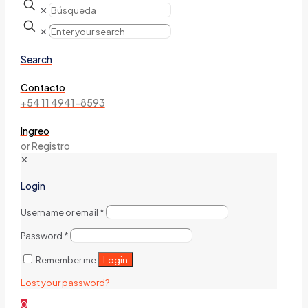
✕
✕
Search
Contacto
+54 11 4941-8593
Ingreo
or Registro
✕
Login
Username or email
*
Password
*
Login
Remember me
Lost your password?
0