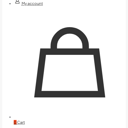
My account
0
Cart