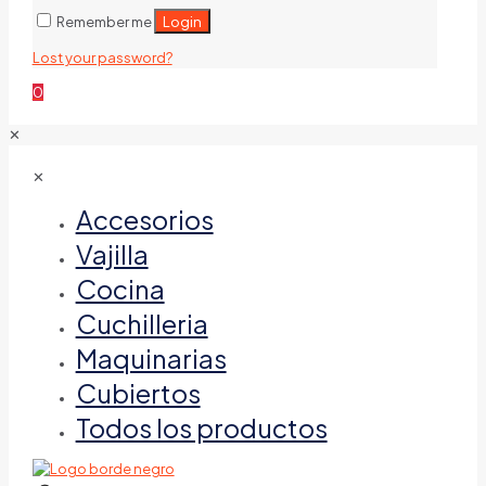
Login
Remember me
Lost your password?
0
✕
✕
Accesorios
Vajilla
Cocina
Cuchilleria
Maquinarias
Cubiertos
Todos los productos