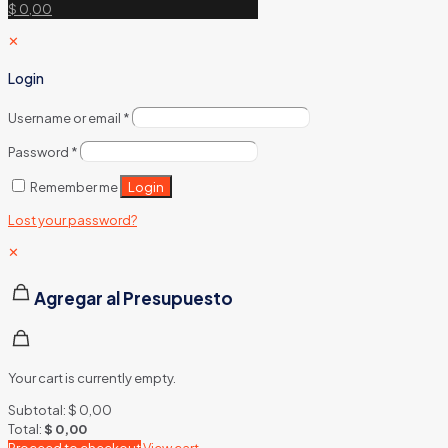
$ 0,00
✕
Login
Username or email
*
Password
*
Login
Remember me
Lost your password?
✕
Agregar al Presupuesto
Your cart is currently empty.
Subtotal:
$
0,00
Total:
$
0,00
Proceed to checkout
View cart