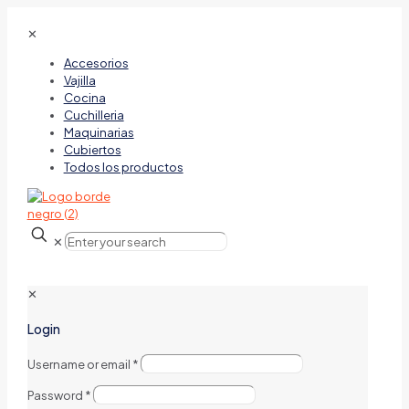
✕
Accesorios
Vajilla
Cocina
Cuchilleria
Maquinarias
Cubiertos
Todos los productos
✕
✕
Login
Username or email
*
Password
*