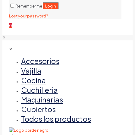
Login
Remember me
Lost your password?
0
✕
✕
Accesorios
Vajilla
Cocina
Cuchilleria
Maquinarias
Cubiertos
Todos los productos