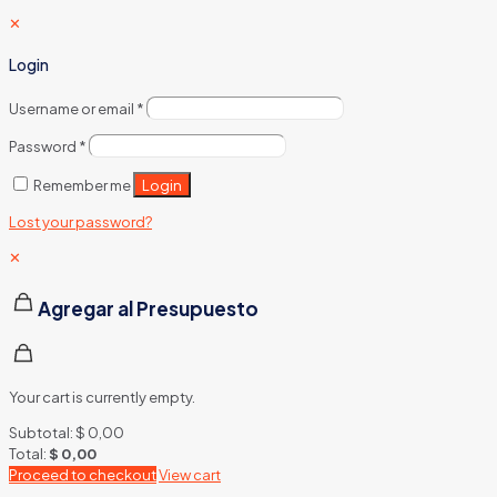
✕
Login
Username or email
*
Password
*
Login
Remember me
Lost your password?
✕
Agregar al Presupuesto
Your cart is currently empty.
Subtotal:
$
0,00
Total:
$
0,00
Proceed to checkout
View cart