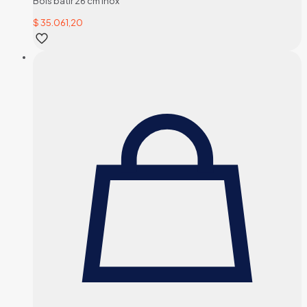
Bols batir 26 cm inox
$
35.061,20