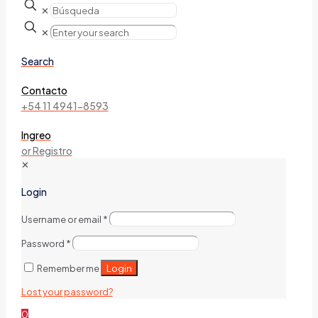
✕
✕
Search
Contacto
+54 11 4941-8593
Ingreo
or Registro
✕
Login
Username or email
*
Password
*
Login
Remember me
Lost your password?
0