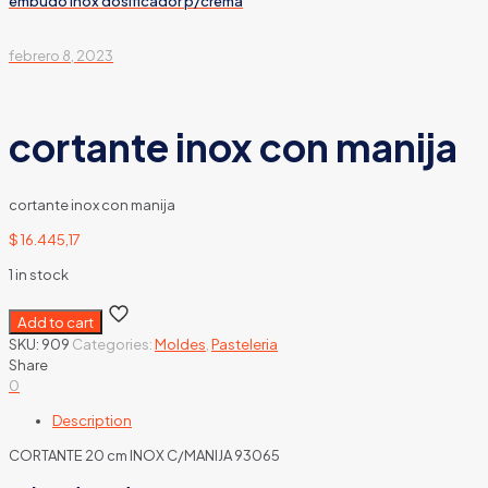
embudo inox dosificador p/crema
febrero 8, 2023
cortante inox con manija
cortante inox con manija
$
16.445,17
1 in stock
Add to cart
SKU:
909
Categories:
Moldes
,
Pasteleria
Share
0
Description
CORTANTE 20 cm INOX C/MANIJA 93065