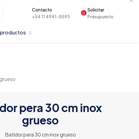
Contacto
Solicitar
0
+54 11 4941-8593
Presupuesto
 productos
 grueso
idor pera 30 cm inox
grueso
Batidor pera 30 cm inox grueso