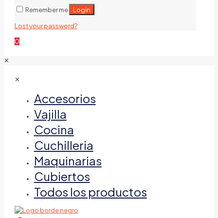
Login
Remember me
Lost your password?
0
✕
✕
Accesorios
Vajilla
Cocina
Cuchilleria
Maquinarias
Cubiertos
Todos los productos