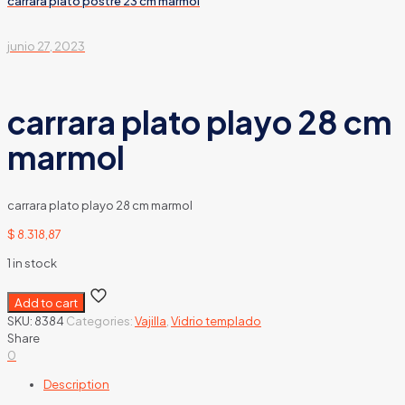
carrara plato postre 23 cm marmol
junio 27, 2023
carrara plato playo 28 cm
marmol
carrara plato playo 28 cm marmol
$
8.318,87
1 in stock
Add to cart
SKU:
8384
Categories:
Vajilla
,
Vidrio templado
Share
0
Description