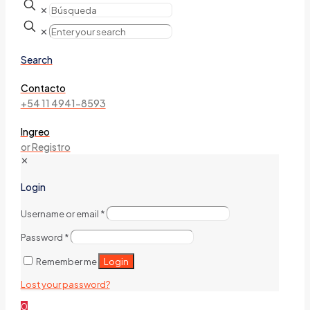
✕
✕
Search
Contacto
+54 11 4941-8593
Ingreo
or Registro
✕
Login
Username or email
*
Password
*
Login
Remember me
Lost your password?
0