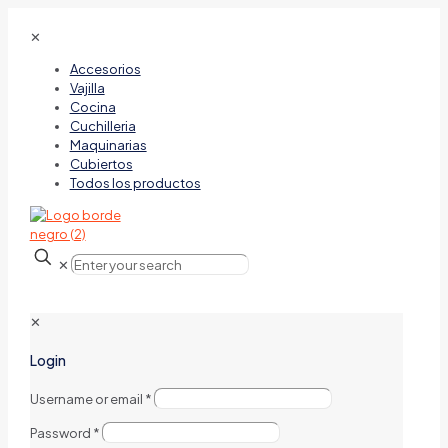
✕
Accesorios
Vajilla
Cocina
Cuchilleria
Maquinarias
Cubiertos
Todos los productos
✕
✕
Login
Username or email
*
Password
*