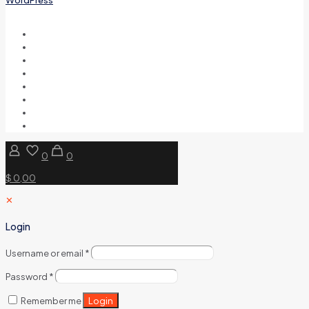
0
0
$ 0,00
✕
Login
Username or email
*
Password
*
Login
Remember me