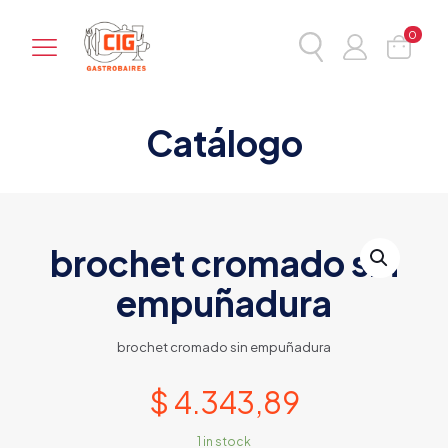
0
Catálogo
brochet cromado sin
empuñadura
brochet cromado sin empuñadura
$
4.343,89
1 in stock