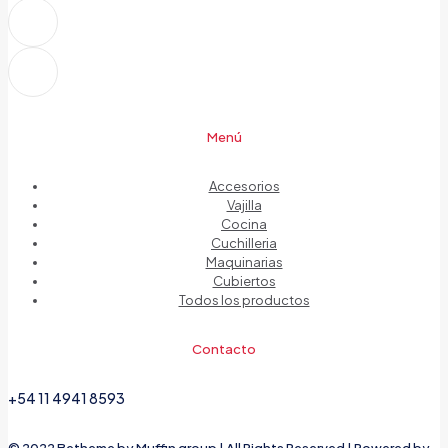
Menú
Accesorios
Vajilla
Cocina
Cuchilleria
Maquinarias
Cubiertos
Todos los productos
Contacto
+54 11 4941 8593
© 2022 Betheme by
Muffin group
| All Rights Reserved | Powered by