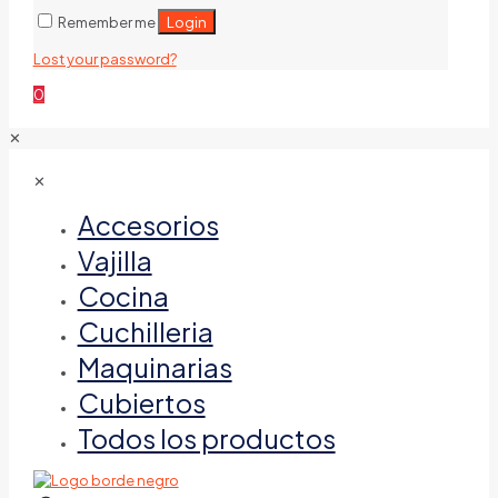
Login
Remember me
Lost your password?
0
✕
✕
Accesorios
Vajilla
Cocina
Cuchilleria
Maquinarias
Cubiertos
Todos los productos