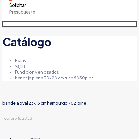
Solicitar
Presupuesto
Catálogo
Home
Vajilla
Fundicion y enlozados
bandeja plana 30×20 cm turin 8030pine
bandeja oval 23×13 cm hamburgo 7021pine
febrero 8, 2023