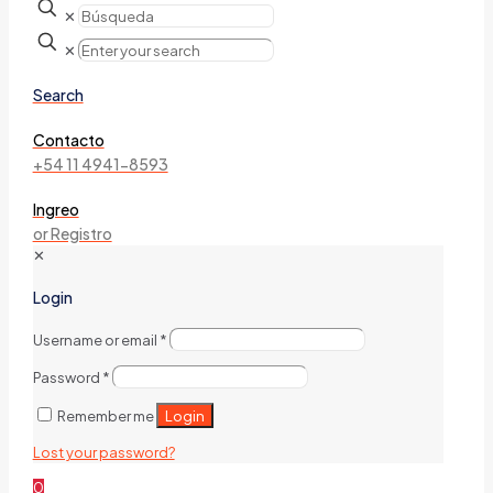
✕
✕
Search
Contacto
+54 11 4941-8593
Ingreo
or Registro
✕
Login
Username or email
*
Password
*
Login
Remember me
Lost your password?
0