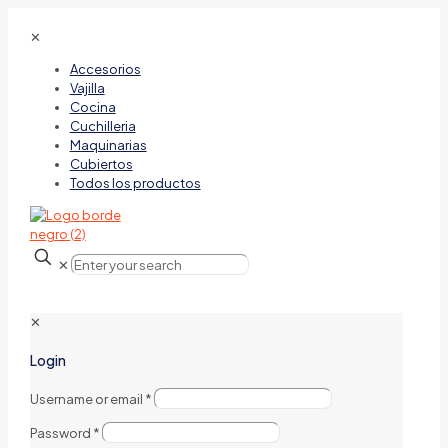
✕
Accesorios
Vajilla
Cocina
Cuchilleria
Maquinarias
Cubiertos
Todos los productos
✕
✕
Login
Username or email
*
Password
*