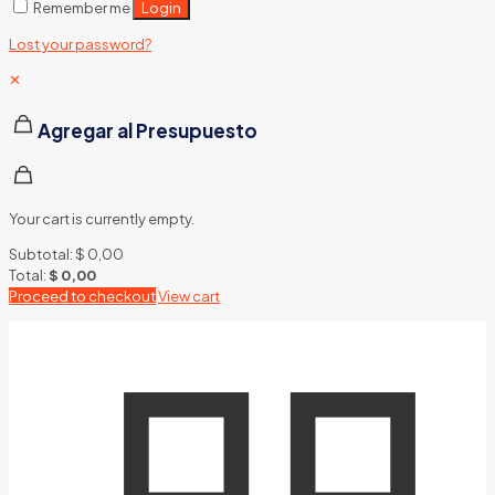
Login
Remember me
Lost your password?
✕
Agregar al Presupuesto
Your cart is currently empty.
Subtotal:
$
0,00
Total:
$
0,00
Proceed to checkout
View cart