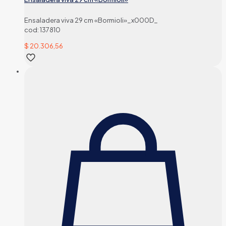
Ensaladera viva 29 cm «Bormioli»_x000D_
cod: 137810
$
20.306,56