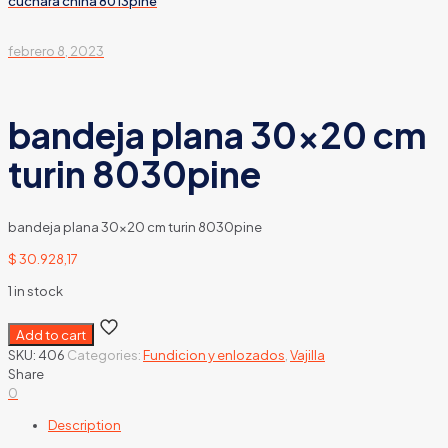
cuchara china 8013pine
febrero 8, 2023
bandeja plana 30×20 cm
turin 8030pine
bandeja plana 30×20 cm turin 8030pine
$
30.928,17
1 in stock
Add to cart
SKU:
406
Categories:
Fundicion y enlozados
,
Vajilla
Share
0
Description