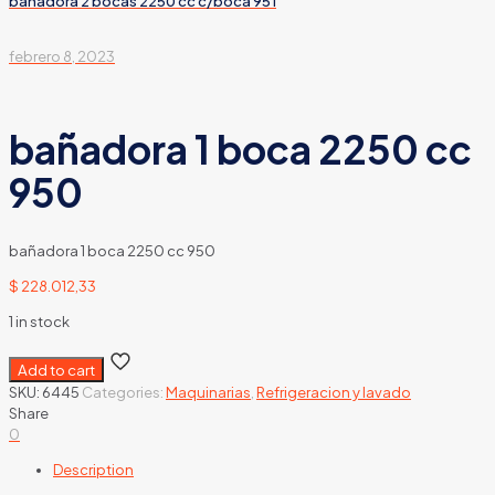
bañadora 2 bocas 2250 cc c/boca 951
febrero 8, 2023
bañadora 1 boca 2250 cc
950
bañadora 1 boca 2250 cc 950
$
228.012,33
1 in stock
Add to cart
SKU:
6445
Categories:
Maquinarias
,
Refrigeracion y lavado
Share
0
Description