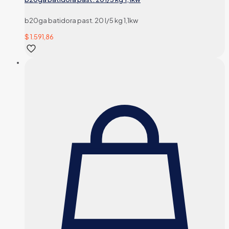
b20ga batidora past. 20 l/5 kg 1,1kw
$
1.591,86