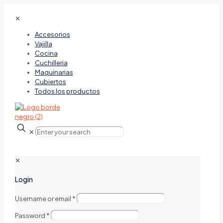
✕
Accesorios
Vajilla
Cocina
Cuchilleria
Maquinarias
Cubiertos
Todos los productos
✕
✕
Login
Username or email
*
Password
*