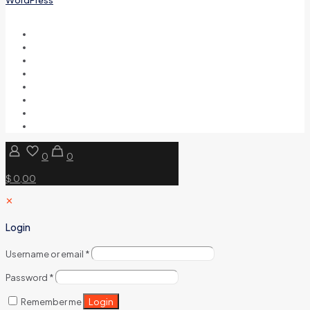
0
0
$ 0,00
✕
Login
Username or email
*
Password
*
Login
Remember me