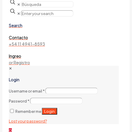
✕
✕
Search
Contacto
+54 11 4941-8593
Ingreo
or Registro
✕
Login
Username or email
*
Password
*
Login
Remember me
Lost your password?
0