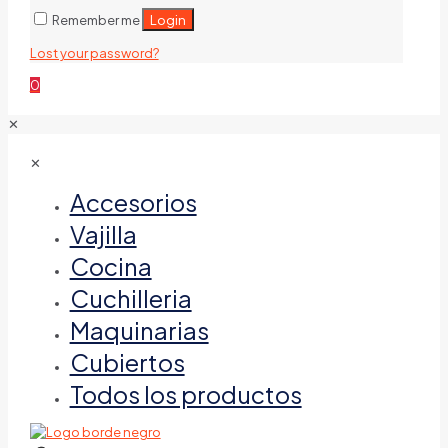
Login
Remember me
Lost your password?
0
✕
✕
Accesorios
Vajilla
Cocina
Cuchilleria
Maquinarias
Cubiertos
Todos los productos