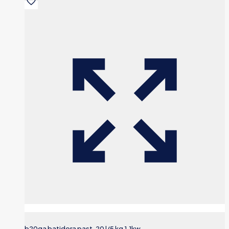
b20ga batidora past. 20 l/5 kg 1,1kw