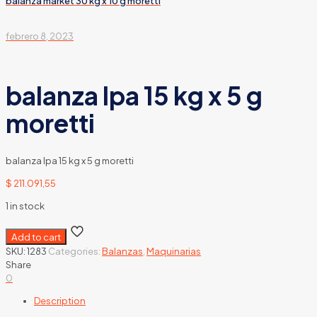
balanza market 30 kg x 10 g moretti
febrero 8, 2023
balanza lpa 15 kg x 5 g
moretti
balanza lpa 15 kg x 5 g moretti
$
211.091,55
1 in stock
Add to cart
SKU:
1283
Categories:
Balanzas
,
Maquinarias
Share
0
Description