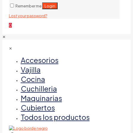
Login
Remember me
Lost your password?
0
✕
✕
Accesorios
Vajilla
Cocina
Cuchilleria
Maquinarias
Cubiertos
Todos los productos