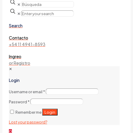
✕
✕
Search
Contacto
+54 11 4941-8593
Ingreo
or Registro
✕
Login
Username or email
*
Password
*
Login
Remember me
Lost your password?
0