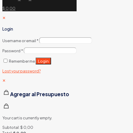
$ 0,00
✕
Login
Username or email
*
Password
*
Login
Remember me
Lost your password?
✕
Agregar al Presupuesto
Your cart is currently empty.
Subtotal:
$
0,00
Total:
$
0,00