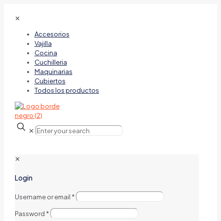
✕
Accesorios
Vajilla
Cocina
Cuchilleria
Maquinarias
Cubiertos
Todos los productos
✕
✕
Login
Username or email
*
Password
*