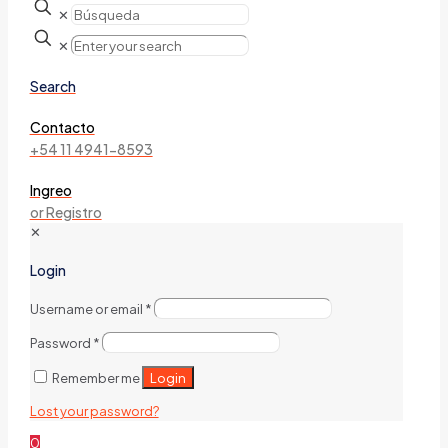
✕
✕
Search
Contacto
+54 11 4941-8593
Ingreo
or Registro
✕
Login
Username or email
*
Password
*
Login
Remember me
Lost your password?
0