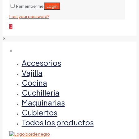
Login
Remember me
Lost your password?
0
✕
✕
Accesorios
Vajilla
Cocina
Cuchilleria
Maquinarias
Cubiertos
Todos los productos