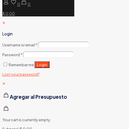
0
0
$ 0,00
✕
Login
Username or email
*
Password
*
Login
Remember me
Lost your password?
✕
Agregar al Presupuesto
Your cart is currently empty.