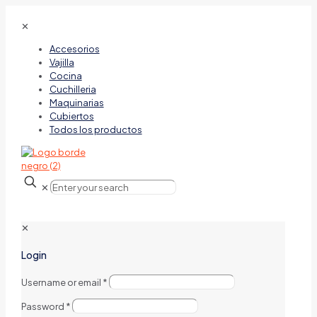
✕
Accesorios
Vajilla
Cocina
Cuchilleria
Maquinarias
Cubiertos
Todos los productos
✕
✕
Login
Username or email
*
Password
*