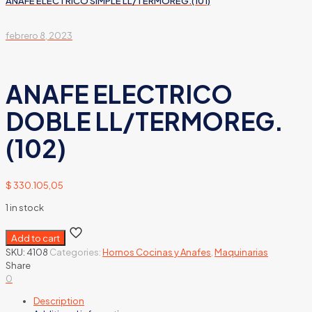
ANAFE ELECTRICO SIMPLE LL/TERMOREG.(101)
febrero 8, 2023
ANAFE ELECTRICO
DOBLE LL/TERMOREG.
(102)
$
330.105,05
1 in stock
Add to cart
SKU:
4108
Categories:
Hornos Cocinas y Anafes
,
Maquinarias
Share
0
Description