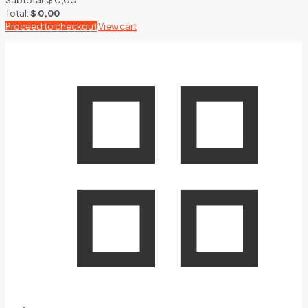
Subtotal:
$
0,00
Total:
$
0,00
Proceed to checkout
View cart