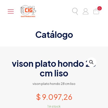
0
Catálogo
vison plato hondo 28
cm liso
vison plato hondo 28 cm liso
$
9.097,26
1 in stock