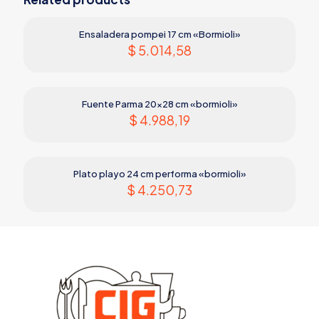
Ensaladera pompei 17 cm «Bormioli»
$
5.014,58
Fuente Parma 20×28 cm «bormioli»
$
4.988,19
Plato playo 24 cm performa «bormioli»
$
4.250,73