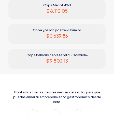
Copa Merlot 42cl
$
8.113,05
Copa ypsilon postre «Bormioli
$
3.639,86
Copa Palladio cerveza 58 cl «Bormioli»
$
9.803,13
Contamos con las mejores marcas del sector para que
puedas armar tu emprendimiento gastronómico desde
cero.