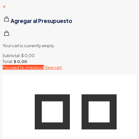
✕
Agregar al Presupuesto
Your cart is currently empty.
Subtotal:
$
0,00
Total:
$
0,00
Proceed to checkout
View cart