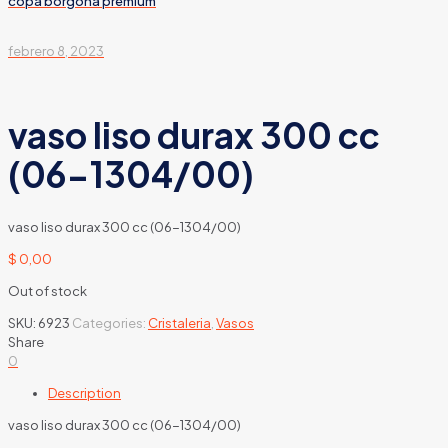
copa borgoña premium
febrero 8, 2023
vaso liso durax 300 cc
(06-1304/00)
vaso liso durax 300 cc (06-1304/00)
$
0,00
Out of stock
SKU:
6923
Categories:
Cristaleria
,
Vasos
Share
0
Description
vaso liso durax 300 cc (06-1304/00)