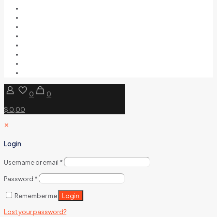
0
0
$ 0,00
✕
Login
Username or email
*
Password
*
Login
Remember me
Lost your password?