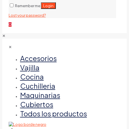
Login
Remember me
Lost your password?
0
✕
✕
Accesorios
Vajilla
Cocina
Cuchilleria
Maquinarias
Cubiertos
Todos los productos