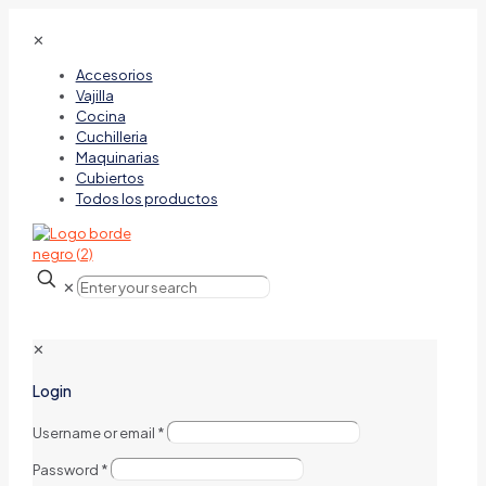
✕
Accesorios
Vajilla
Cocina
Cuchilleria
Maquinarias
Cubiertos
Todos los productos
✕
✕
Login
Username or email
*
Password
*