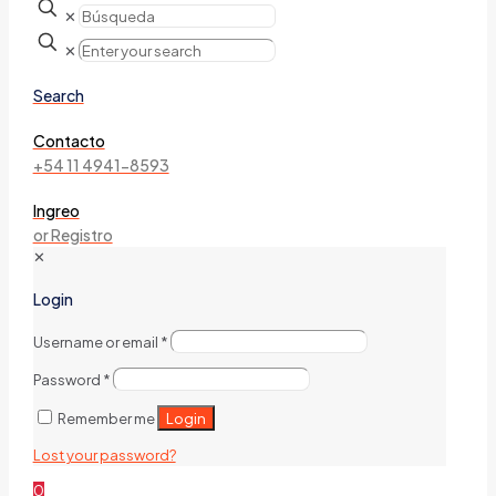
✕
✕
Search
Contacto
+54 11 4941-8593
Ingreo
or Registro
✕
Login
Username or email
*
Password
*
Login
Remember me
Lost your password?
0