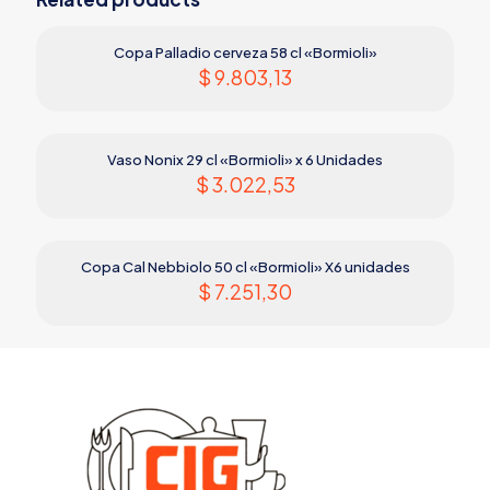
Copa Palladio cerveza 58 cl «Bormioli»
$
9.803,13
Vaso Nonix 29 cl «Bormioli» x 6 Unidades
$
3.022,53
Copa Cal Nebbiolo 50 cl «Bormioli» X6 unidades
$
7.251,30