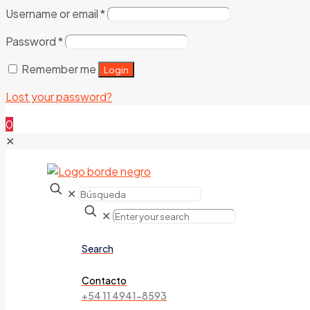
Username or email
*
Password
*
Remember me
Login
Lost your password?
0
✕
✕
✕
Search
Contacto
+54 11 4941-8593