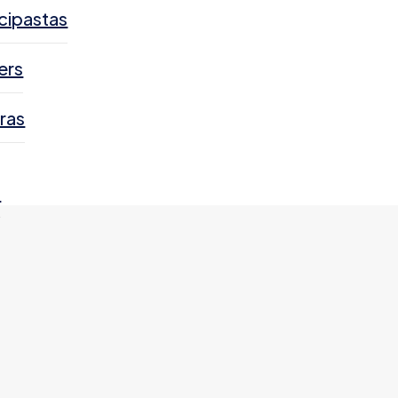
cipastas
ers
ras
s