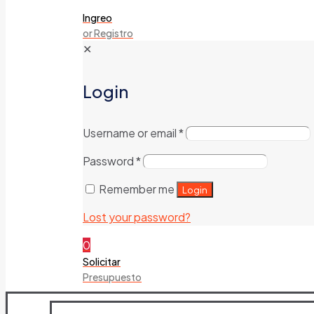
Ingreo
or Registro
✕
Login
Username or email
*
Password
*
Remember me
Login
Lost your password?
0
Solicitar
Presupuesto