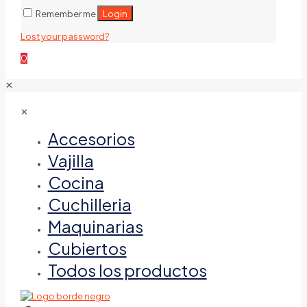
Login
Remember me
Lost your password?
0
✕
✕
Accesorios
Vajilla
Cocina
Cuchilleria
Maquinarias
Cubiertos
Todos los productos