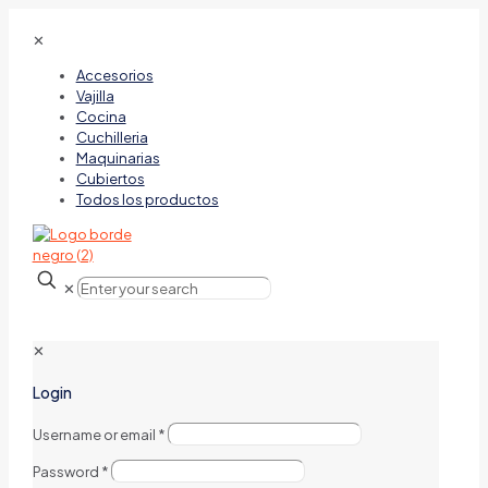
✕
Accesorios
Vajilla
Cocina
Cuchilleria
Maquinarias
Cubiertos
Todos los productos
✕
✕
Login
Username or email
*
Password
*