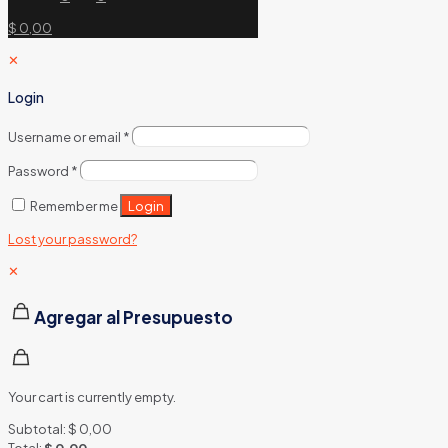
$ 0,00
✕
Login
Username or email
*
Password
*
Login
Remember me
Lost your password?
✕
Agregar al Presupuesto
Your cart is currently empty.
Subtotal:
$
0,00
Total:
$
0,00