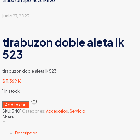
tirabuzon tipo mozo lk 520
junio 27, 2023
tirabuzon doble aleta lk
523
tirabuzon doble aleta lk 523
$
11.369,16
1 in stock
Add to cart
SKU:
3401
Categories:
Accesorios
,
Servicio
Share
0
Description