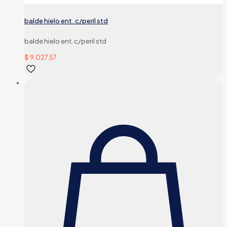
balde hielo ent. c/peril std
balde hielo ent. c/peril std
$
9.027,57