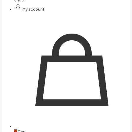
My account
0
Cart