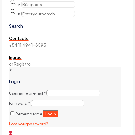
✕
✕
Search
Contacto
+54 11 4941-8593
Ingreo
or Registro
✕
Login
Username or email
*
Password
*
Login
Remember me
Lost your password?
0