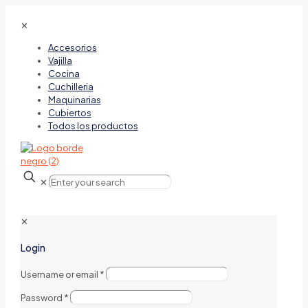
✕
Accesorios
Vajilla
Cocina
Cuchilleria
Maquinarias
Cubiertos
Todos los productos
✕
✕
Login
Username or email
*
Password
*