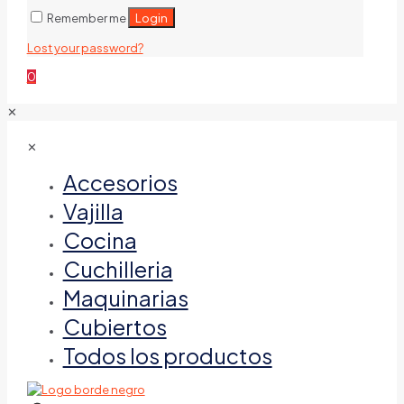
Login
Remember me
Lost your password?
0
✕
✕
Accesorios
Vajilla
Cocina
Cuchilleria
Maquinarias
Cubiertos
Todos los productos