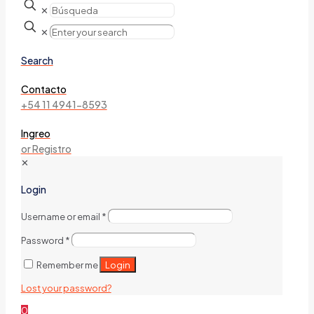
✕
✕
Search
Contacto
+54 11 4941-8593
Ingreo
or Registro
✕
Login
Username or email
*
Password
*
Login
Remember me
Lost your password?
0