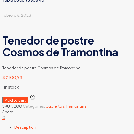
Tabla de corte 30 x 40
febrero 8, 2023
Tenedor de postre
Cosmos de Tramontina
Tenedor de postre Cosmos de Tramontina
$
2.100,98
1 in stock
Add to cart
SKU:
9200
Categories:
Cubiertos
,
Tramontina
Share
0
Description