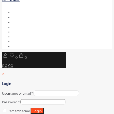
0
0
$ 0,00
✕
Login
Username or email
*
Password
*
Login
Remember me