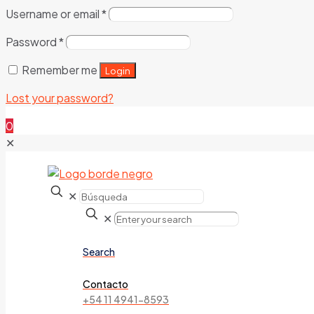
Username or email
*
Password
*
Remember me
Login
Lost your password?
0
✕
✕
✕
Search
Contacto
+54 11 4941-8593