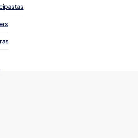
cipastas
ers
ras
s