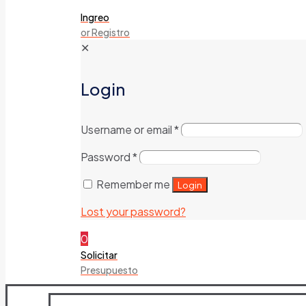
Ingreo
or Registro
✕
Login
Username or email
*
Password
*
Remember me
Login
Lost your password?
0
Solicitar
Presupuesto