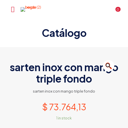
0
Catálogo
sarten inox con mango
🔍
triple fondo
sarten inox con mango triple fondo
$
73.764,13
1 in stock