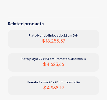
Related products
Plato Hondo Enlozado 22 cm B/N
$
18.255,57
Plato playo 27 x 24 cm Prometeo «Bormioli»
$
4.623,66
Fuente Parma 20×28 cm «bormioli»
$
4.988,19