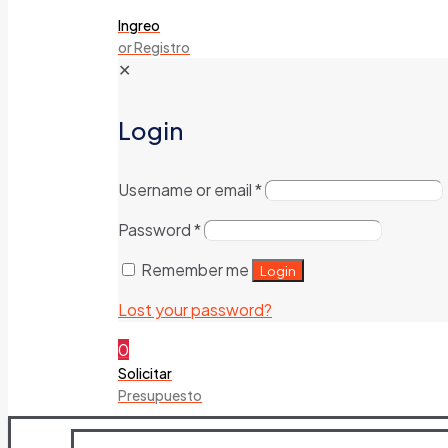
Ingreo
or Registro
✕
Login
Username or email
*
Password
*
Remember me
Login
Lost your password?
0
Solicitar
Presupuesto