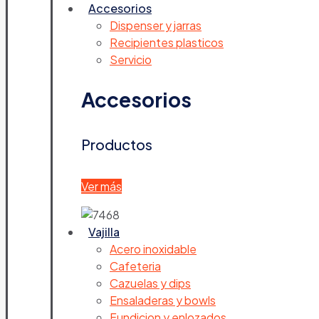
Accesorios
Dispenser y jarras
Recipientes plasticos
Servicio
Accesorios
Productos
Ver más
Vajilla
Acero inoxidable
Cafeteria
Cazuelas y dips
Ensaladeras y bowls
Fundicion y enlozados