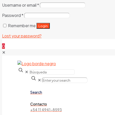
Username or email
*
Password
*
Remember me
Login
Lost your password?
0
✕
✕
✕
Search
Contacto
+54 11 4941-8593