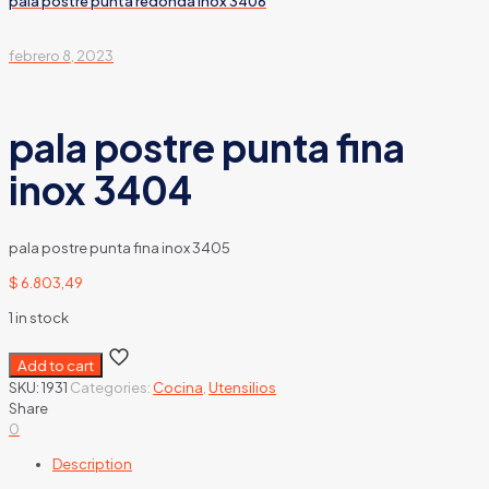
pala postre punta redonda inox 3406
febrero 8, 2023
pala postre punta fina
inox 3404
pala postre punta fina inox 3405
$
6.803,49
1 in stock
Add to cart
SKU:
1931
Categories:
Cocina
,
Utensilios
Share
0
Description