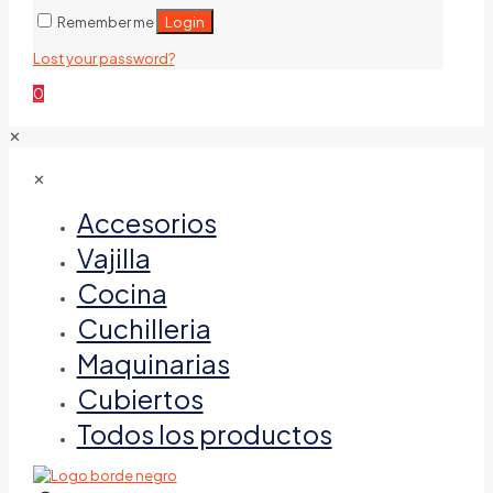
Login
Remember me
Lost your password?
0
✕
✕
Accesorios
Vajilla
Cocina
Cuchilleria
Maquinarias
Cubiertos
Todos los productos