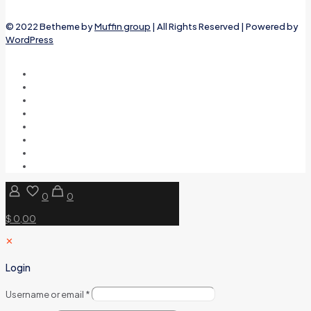
© 2022 Betheme by
Muffin group
| All Rights Reserved | Powered by
WordPress
0
0
$ 0,00
✕
Login
Username or email
*