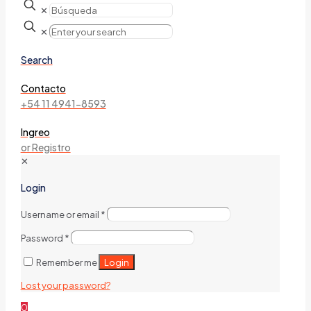
✕
✕
Search
Contacto
+54 11 4941-8593
Ingreo
or Registro
✕
Login
Username or email
*
Password
*
Login
Remember me
Lost your password?
0