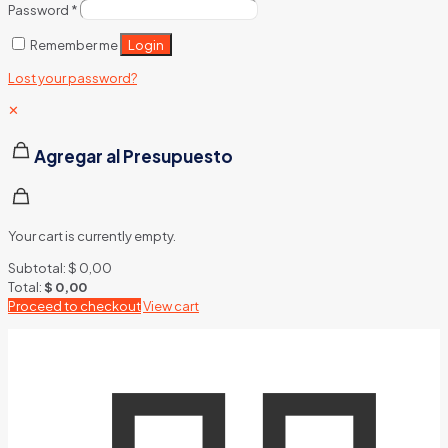
Password
*
Login
Remember me
Lost your password?
✕
Agregar al Presupuesto
Your cart is currently empty.
Subtotal:
$
0,00
Total:
$
0,00
Proceed to checkout
View cart