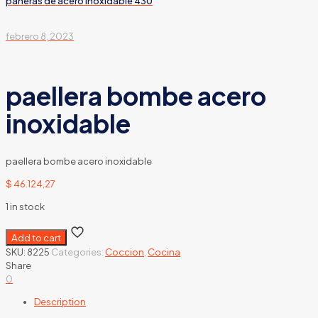
paneras de acero inoxidable 430
febrero 8, 2023
paellera bombe acero
inoxidable
paellera bombe acero inoxidable
$
46.124,27
1 in stock
Add to cart
SKU:
8225
Categories:
Coccion
,
Cocina
Share
0
Description