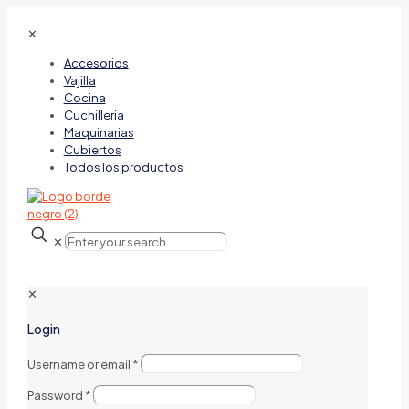
✕
Accesorios
Vajilla
Cocina
Cuchilleria
Maquinarias
Cubiertos
Todos los productos
✕
✕
Login
Username or email
*
Password
*