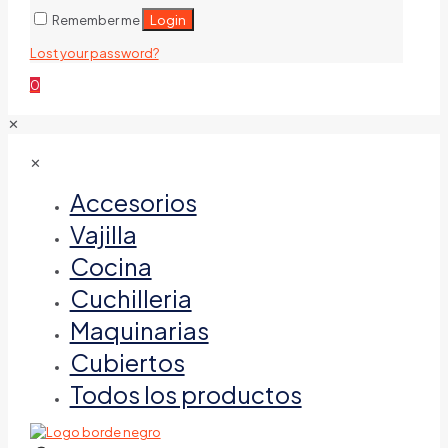
Login
Remember me
Lost your password?
0
✕
✕
Accesorios
Vajilla
Cocina
Cuchilleria
Maquinarias
Cubiertos
Todos los productos