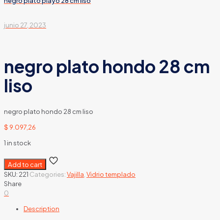
negro plato playo 28 cm liso
junio 27, 2023
negro plato hondo 28 cm
liso
negro plato hondo 28 cm liso
$
9.097,26
1 in stock
Add to cart
SKU:
221
Categories:
Vajilla
,
Vidrio templado
Share
0
Description