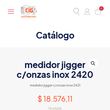
0
Catálogo
medidor jigger
c/onzas inox 2420
medidor jigger c/onzas inox 2421
$
18.576,11
1 in stock