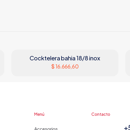
Cocktelera bahia 18/8 inox
$
16.666,60
Menú
Contacto
+
Accesorios