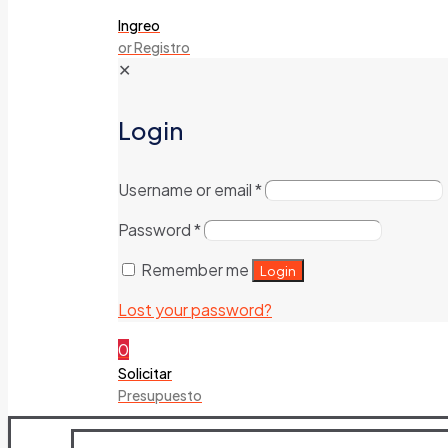
Ingreo
or Registro
✕
Login
Username or email
*
Password
*
Remember me
Login
Lost your password?
0
Solicitar
Presupuesto