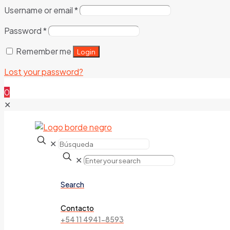
Username or email
*
Password
*
Remember me
Login
Lost your password?
0
✕
✕
✕
Search
Contacto
+54 11 4941-8593