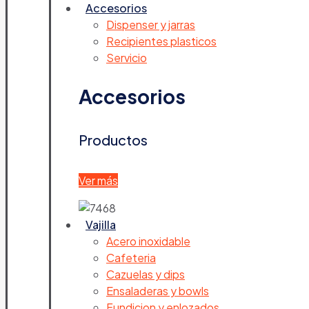
Accesorios
Dispenser y jarras
Recipientes plasticos
Servicio
Accesorios
Productos
Ver más
Vajilla
Acero inoxidable
Cafeteria
Cazuelas y dips
Ensaladeras y bowls
Fundicion y enlozados