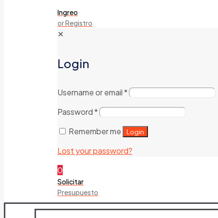
Ingreo
or Registro
✕
Login
Username or email
*
Password
*
Remember me
Login
Lost your password?
0
Solicitar
Presupuesto