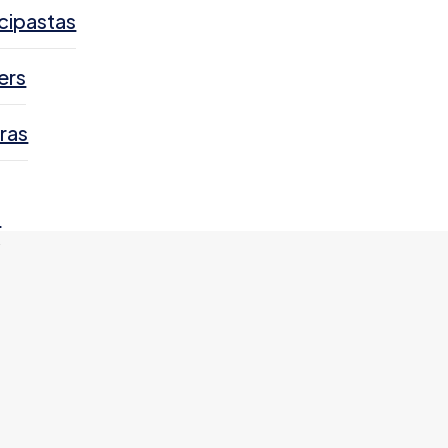
cipastas
ers
ras
s