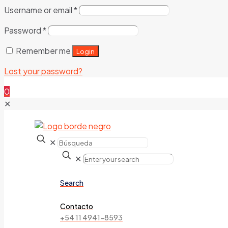
Username or email
*
Password
*
Remember me
Login
Lost your password?
0
✕
✕
✕
Search
Contacto
+54 11 4941-8593