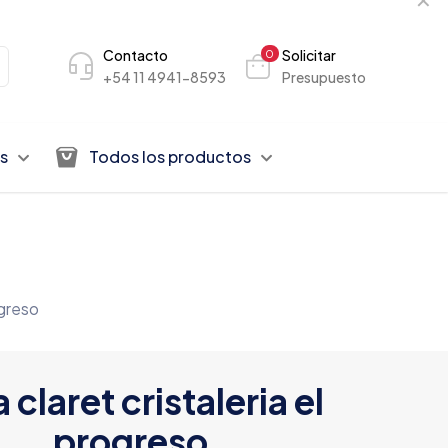
Contacto
Solicitar
0
+54 11 4941-8593
Presupuesto
s
Todos los productos
ogreso
a claret cristaleria el
progreso