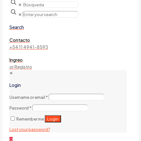
✕
✕
Search
Contacto
+54 11 4941-8593
Ingreo
or Registro
✕
Login
Username or email
*
Password
*
Login
Remember me
Lost your password?
0