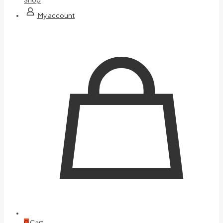
My account
0
Cart