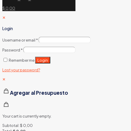
$ 0,00
✕
Login
Username or email
*
Password
*
Login
Remember me
Lost your password?
✕
Agregar al Presupuesto
Your cart is currently empty.
Subtotal:
$
0,00
Total:
$
0,00