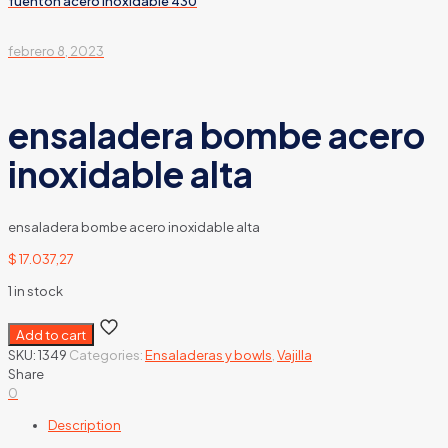
fuenton acero inoxidable 430
febrero 8, 2023
ensaladera bombe acero
inoxidable alta
ensaladera bombe acero inoxidable alta
$
17.037,27
1 in stock
Add to cart
SKU:
1349
Categories:
Ensaladeras y bowls
,
Vajilla
Share
0
Description