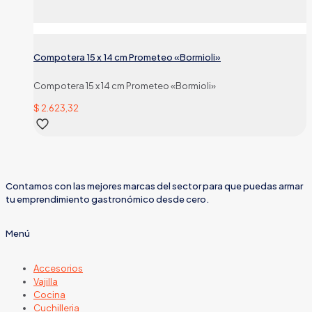
Compotera 15 x 14 cm Prometeo «Bormioli»
Compotera 15 x 14 cm Prometeo «Bormioli»
$
2.623,32
Contamos con las mejores marcas del sector para que puedas armar
tu emprendimiento gastronómico desde cero.
Menú
Accesorios
Vajilla
Cocina
Cuchilleria