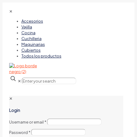
✕
Accesorios
Vajilla
Cocina
Cuchilleria
Maquinarias
Cubiertos
Todos los productos
✕
✕
Login
Username or email
*
Password
*