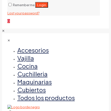
Login
Remember me
Lost your password?
0
✕
✕
Accesorios
Vajilla
Cocina
Cuchilleria
Maquinarias
Cubiertos
Todos los productos