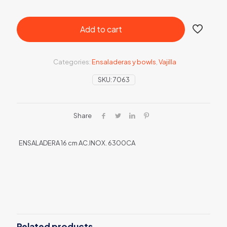
Add to cart
Categories:
Ensaladeras y bowls
,
Vajilla
SKU:
7063
Share
ENSALADERA 16 cm AC.INOX. 6300CA
Related products