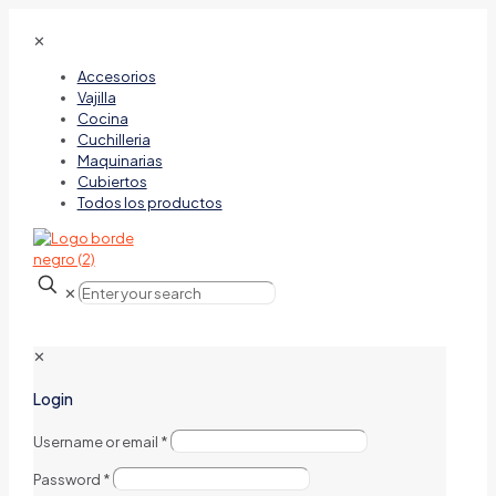
✕
Accesorios
Vajilla
Cocina
Cuchilleria
Maquinarias
Cubiertos
Todos los productos
✕
✕
Login
Username or email
*
Password
*