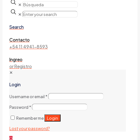
✕
✕
Search
Contacto
+54 11 4941-8593
Ingreo
or Registro
✕
Login
Username or email
*
Password
*
Login
Remember me
Lost your password?
0