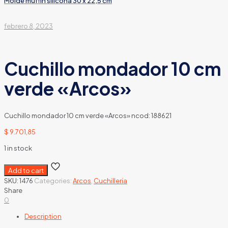
Molde muffin silicona 30 x 22,5 cm
febrero 8, 2023
Cuchillo mondador 10 cm
verde «Arcos»
Cuchillo mondador 10 cm verde «Arcos» ncod: 188621
$
9.701,85
1 in stock
Add to cart
SKU:
1476
Categories:
Arcos
,
Cuchilleria
Share
0
Description