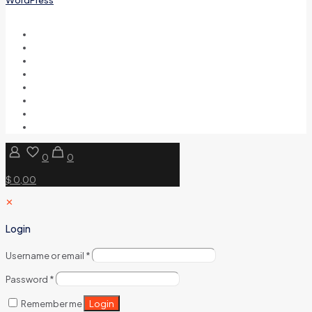
0
0
$ 0,00
✕
Login
Username or email
*
Password
*
Login
Remember me