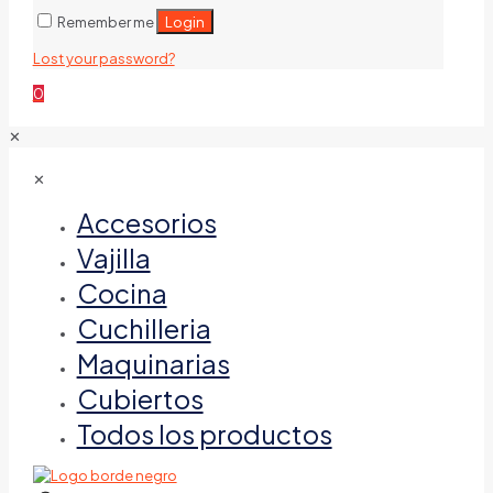
Login
Remember me
Lost your password?
0
✕
✕
Accesorios
Vajilla
Cocina
Cuchilleria
Maquinarias
Cubiertos
Todos los productos