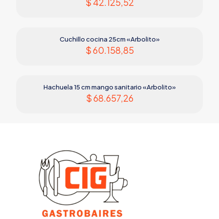
$
42.125,52
Cuchillo cocina 25cm «Arbolito»
$
60.158,85
Hachuela 15 cm mango sanitario «Arbolito»
$
68.657,26