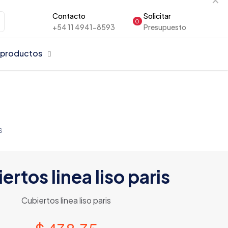
Contacto
Solicitar
0
+54 11 4941-8593
Presupuesto
 productos
s
ertos linea liso paris
Cubiertos linea liso paris