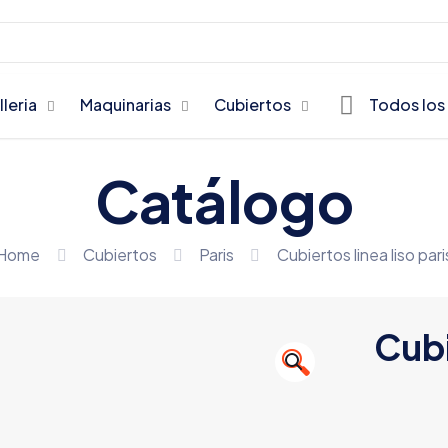
lleria
Maquinarias
Cubiertos
Todos los
Catálogo
Home
Cubiertos
Paris
Cubiertos linea liso pari
Cubi
🔍