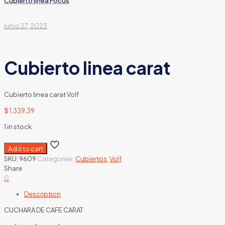
Cubierto linea Focus
junio 27, 2023
Cubierto linea carat
Cubierto linea carat Volf
$
1.339,39
1 in stock
Add to cart
SKU:
9609
Categories:
Cubiertos
,
Volf
Share
0
Description
CUCHARA DE CAFE CARAT