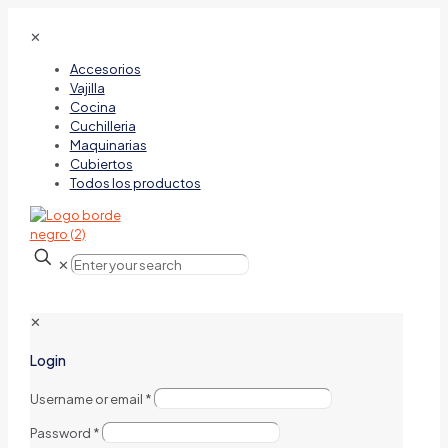
✕
Accesorios
Vajilla
Cocina
Cuchilleria
Maquinarias
Cubiertos
Todos los productos
✕
✕
Login
Username or email
*
Password
*