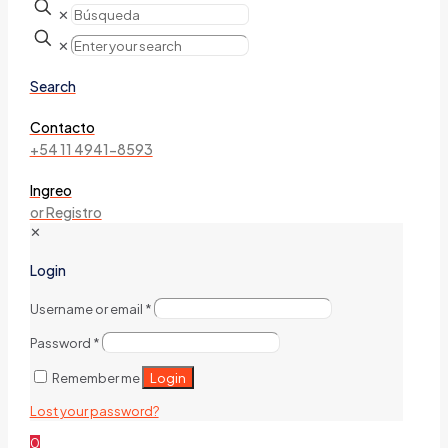
✕
✕
Search
Contacto
+54 11 4941-8593
Ingreo
or Registro
✕
Login
Username or email
*
Password
*
Login
Remember me
Lost your password?
0