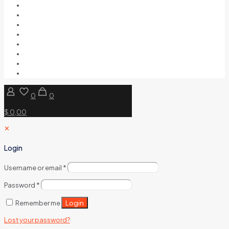
0
0
$ 0,00
✕
Login
Username or email
*
Password
*
Login
Remember me
Lost your password?