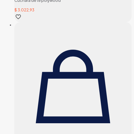
Cuchara de te polywood
$
3.022,93