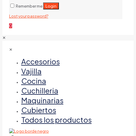
Login
Remember me
Lost your password?
0
✕
✕
Accesorios
Vajilla
Cocina
Cuchilleria
Maquinarias
Cubiertos
Todos los productos