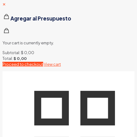
✕
Agregar al Presupuesto
Your cart is currently empty.
Subtotal:
$
0,00
Total:
$
0,00
Proceed to checkout
View cart