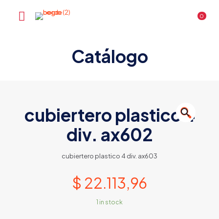
0
Catálogo
cubiertero plastico 4
🔍
div. ax602
cubiertero plastico 4 div. ax603
$
22.113,96
1 in stock