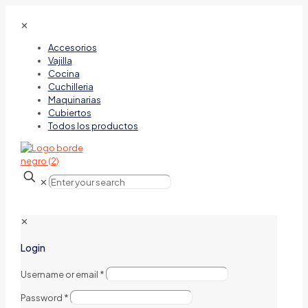
✕
Accesorios
Vajilla
Cocina
Cuchilleria
Maquinarias
Cubiertos
Todos los productos
✕
✕
Login
Username or email
*
Password
*