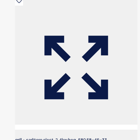
grill + carlitero elect. 2,4kw heg-580 58x45x33