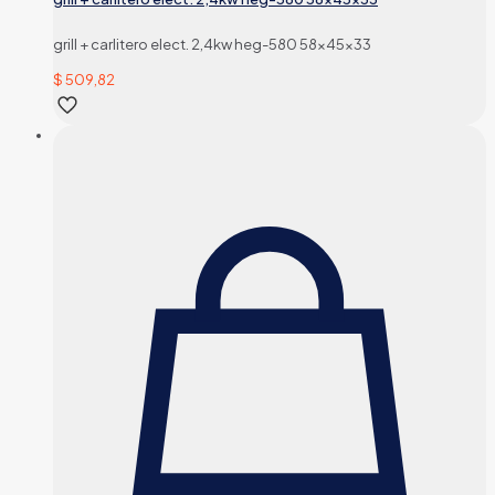
grill + carlitero elect. 2,4kw heg-580 58x45x33
$
509,82