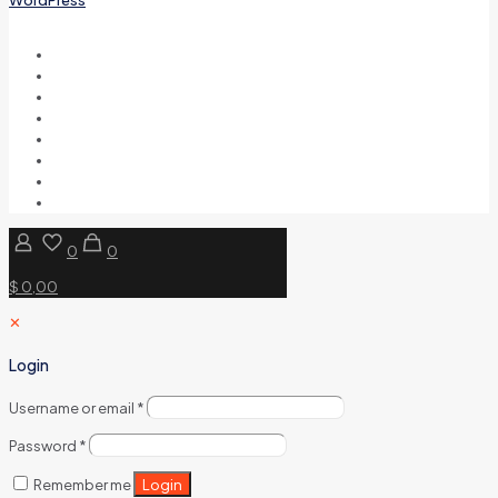
0
0
$ 0,00
✕
Login
Username or email
*
Password
*
Login
Remember me