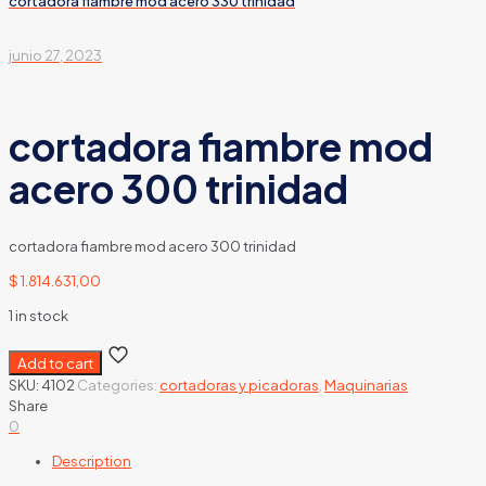
cortadora fiambre mod acero 330 trinidad
junio 27, 2023
cortadora fiambre mod
acero 300 trinidad
cortadora fiambre mod acero 300 trinidad
$
1.814.631,00
1 in stock
Add to cart
SKU:
4102
Categories:
cortadoras y picadoras
,
Maquinarias
Share
0
Description