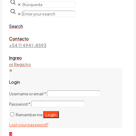
✕
✕
Search
Contacto
+54 11 4941-8593
Ingreo
or Registro
✕
Login
Username or email
*
Password
*
Login
Remember me
Lost your password?
0