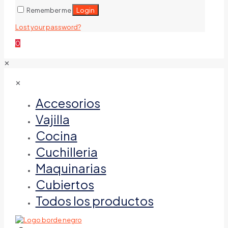
Login
Remember me
Lost your password?
0
✕
✕
Accesorios
Vajilla
Cocina
Cuchilleria
Maquinarias
Cubiertos
Todos los productos