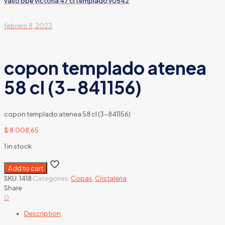
vaso bbe victoria 47 cl templado v0542
febrero 8, 2023
copon templado atenea
58 cl (3-841156)
copon templado atenea 58 cl (3-841156)
$
8.008,65
1 in stock
Add to cart
SKU:
1418
Categories:
Copas
,
Cristaleria
Share
0
Description