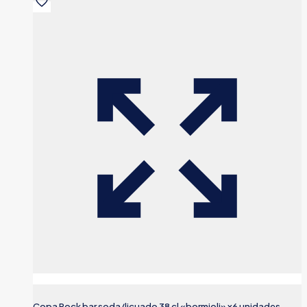
Copa Rock bar soda/licuado 38 cl «bormioli» x6 unidades