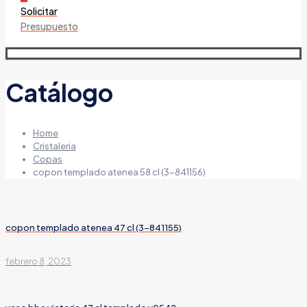
Solicitar
Presupuesto
Catálogo
Home
Cristaleria
Copas
copon templado atenea 58 cl (3-841156)
copon templado atenea 47 cl (3-841155)
febrero 8, 2023