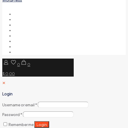
0
0
$ 0,00
✕
Login
Username or email
*
Password
*
Login
Remember me