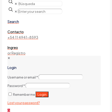
✕
✕
Search
Contacto
+54 11 4941-8593
Ingreo
or Registro
✕
Login
Username or email
*
Password
*
Login
Remember me
Lost your password?
0