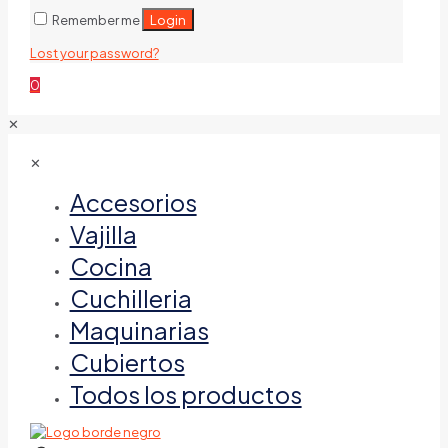
Login
Remember me
Lost your password?
0
✕
✕
Accesorios
Vajilla
Cocina
Cuchilleria
Maquinarias
Cubiertos
Todos los productos