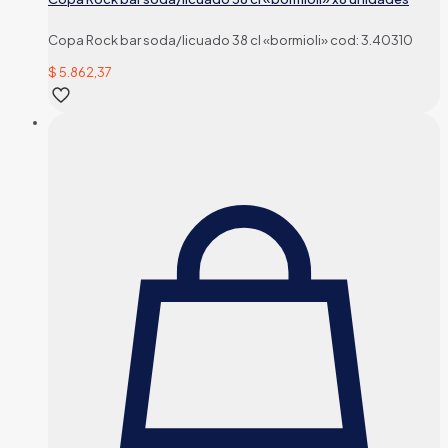
Copa Rock bar soda/licuado 38 cl «bormioli» cod: 3.40310
$
5.862,37