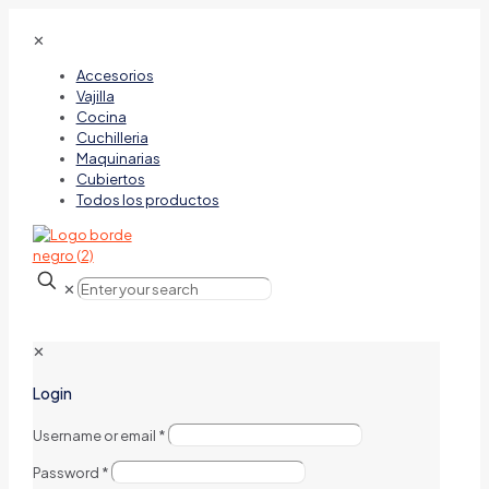
✕
Accesorios
Vajilla
Cocina
Cuchilleria
Maquinarias
Cubiertos
Todos los productos
✕
✕
Login
Username or email
*
Password
*