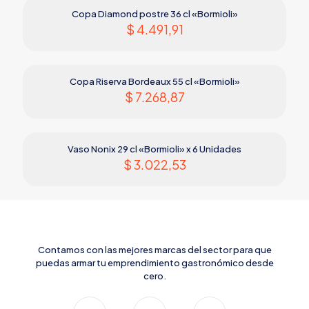
Copa Diamond postre 36 cl «Bormioli»
$
4.491,91
Copa Riserva Bordeaux 55 cl «Bormioli»
$
7.268,87
Vaso Nonix 29 cl «Bormioli» x 6 Unidades
$
3.022,53
Contamos con las mejores marcas del sector para que
puedas armar tu emprendimiento gastronómico desde
cero.