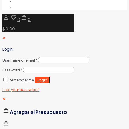
0
0
$ 0,00
✕
Login
Username or email
*
Password
*
Login
Remember me
Lost your password?
✕
Agregar al Presupuesto