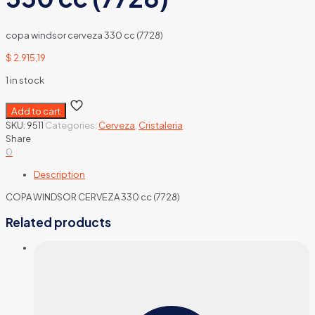
copa windsor cerveza 330 cc (7728)
$
2.915,19
1 in stock
Add to cart
SKU:
9511
Categories:
Cerveza
,
Cristaleria
Share
0
Description
COPA WINDSOR CERVEZA 330 cc (7728)
Related products