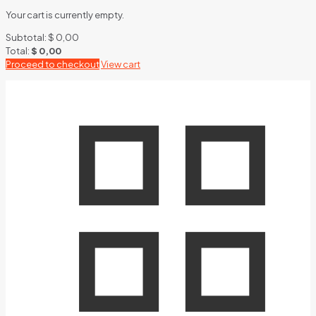
Your cart is currently empty.
Subtotal:
$
0,00
Total:
$
0,00
Proceed to checkout
View cart