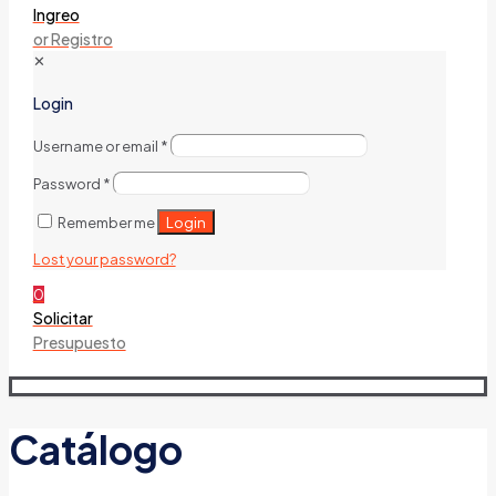
Ingreo
or Registro
✕
Login
Username or email
*
Password
*
Login
Remember me
Lost your password?
0
Solicitar
Presupuesto
Catálogo