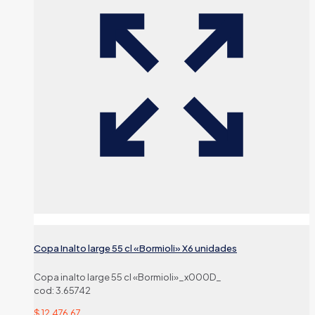
Copa Inalto large 55 cl «Bormioli» X6 unidades
Copa inalto large 55 cl «Bormioli»_x000D_
cod: 3.65742
$
12.476,67