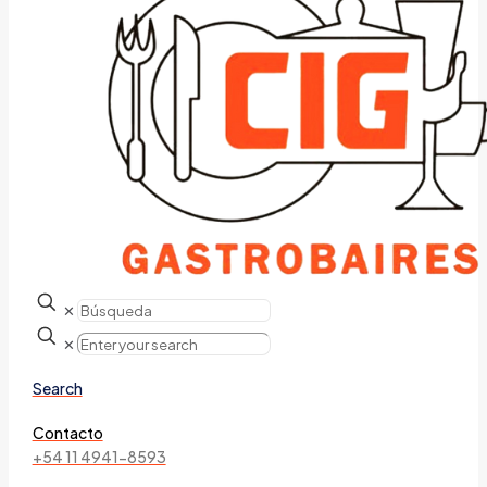
✕
✕
Search
Contacto
+54 11 4941-8593