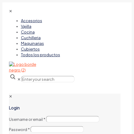
✕
Accesorios
Vajilla
Cocina
Cuchilleria
Maquinarias
Cubiertos
Todos los productos
✕
✕
Login
Username or email
*
Password
*