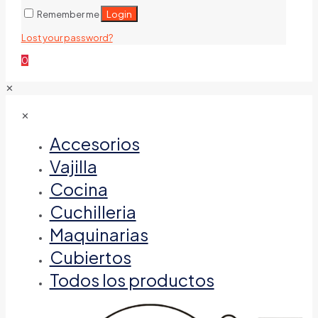
Login
Remember me
Lost your password?
0
✕
✕
Accesorios
Vajilla
Cocina
Cuchilleria
Maquinarias
Cubiertos
Todos los productos