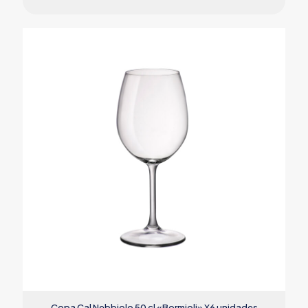
Copa Cal Nebbiolo 50 cl «Bormioli» X6 unidades