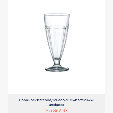
Copa Rock bar soda/licuado 38 cl «bormioli» x6
unidades
$
5.862,37