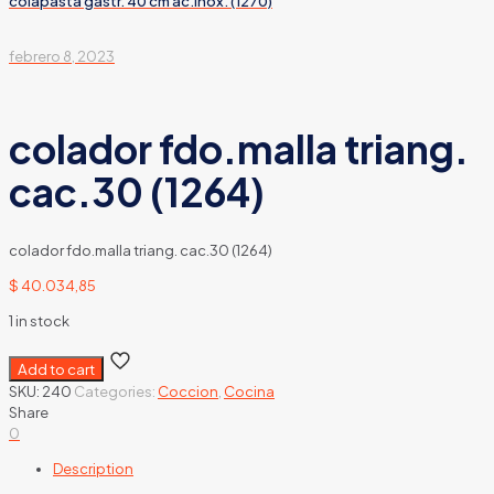
colapasta gastr. 40 cm ac.inox. (1270)
febrero 8, 2023
colador fdo.malla triang.
cac.30 (1264)
colador fdo.malla triang. cac.30 (1264)
$
40.034,85
1 in stock
Add to cart
SKU:
240
Categories:
Coccion
,
Cocina
Share
0
Description