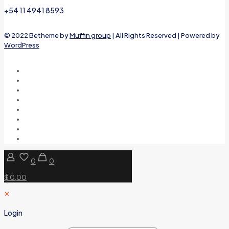
+54 11 4941 8593
© 2022 Betheme by
Muffin group
| All Rights Reserved | Powered by
WordPress
0
0
$ 0,00
✕
Login