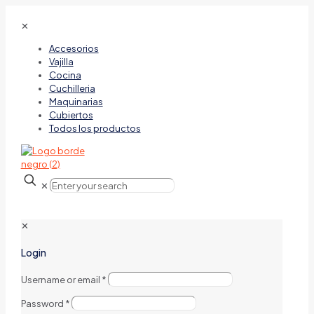
✕
Accesorios
Vajilla
Cocina
Cuchilleria
Maquinarias
Cubiertos
Todos los productos
✕
✕
Login
Username or email
*
Password
*