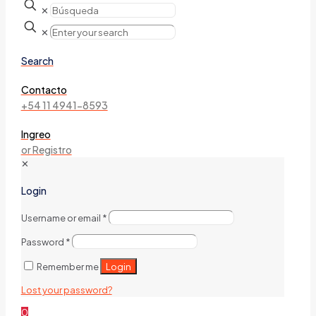
✕
✕
Search
Contacto
+54 11 4941-8593
Ingreo
or Registro
✕
Login
Username or email
*
Password
*
Login
Remember me
Lost your password?
0