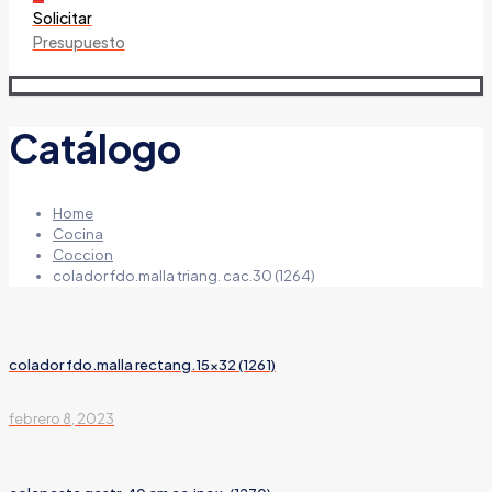
Solicitar
Presupuesto
Catálogo
Home
Cocina
Coccion
colador fdo.malla triang. cac.30 (1264)
colador fdo.malla rectang.15×32 (1261)
febrero 8, 2023