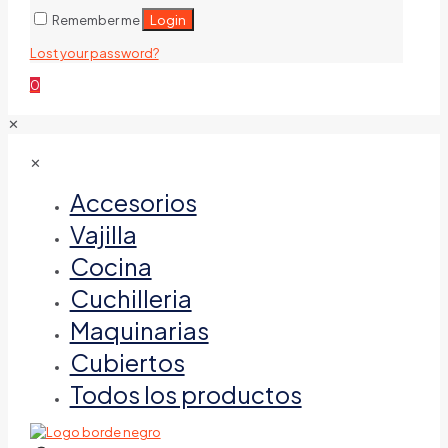
Login
Remember me
Lost your password?
0
✕
✕
Accesorios
Vajilla
Cocina
Cuchilleria
Maquinarias
Cubiertos
Todos los productos