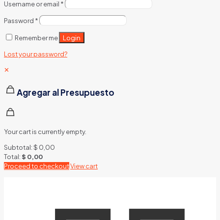
Username or email
*
Password
*
Login
Remember me
Lost your password?
✕
Agregar al Presupuesto
Your cart is currently empty.
Subtotal:
$
0,00
Total:
$
0,00
Proceed to checkout
View cart