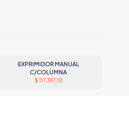
Poyin
Acero inoxidable
 x 750 x 850 mm
EXPRIMIDOR MANUAL
C/COLUMNA
$
117.397,10