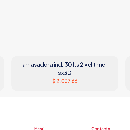
800
amasadora ind. 30 lts 2 vel timer
sx30
$
2.037,66
Menú
Contacto