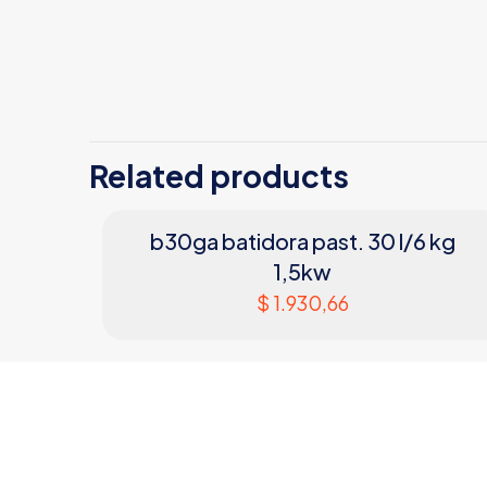
MARCA
MATERIAL
DIMENSIONES
Related products
b30ga batidora past. 30 l/6 kg
1,5kw
$
1.930,66