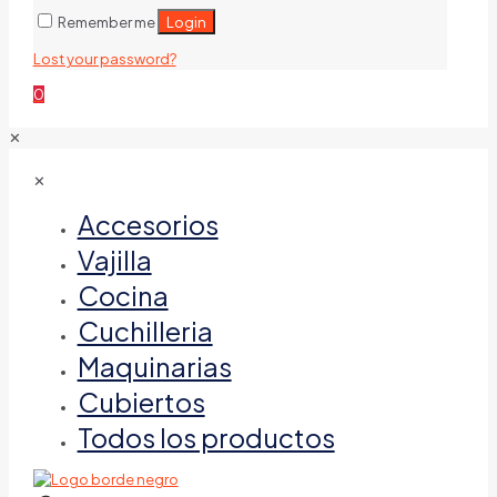
Login
Remember me
Lost your password?
0
✕
✕
Accesorios
Vajilla
Cocina
Cuchilleria
Maquinarias
Cubiertos
Todos los productos