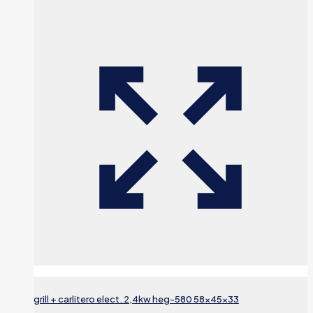
grill + carlitero elect. 2,4kw heg-580 58x45x33