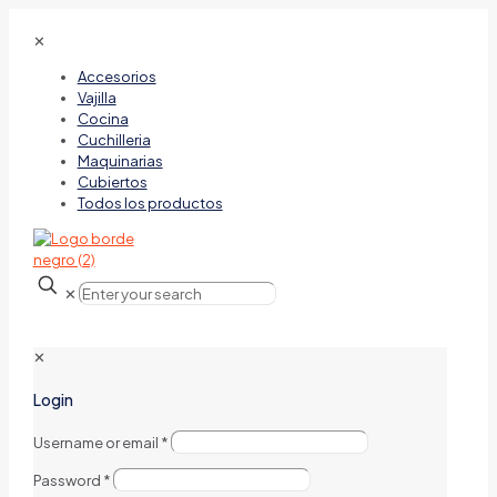
✕
Accesorios
Vajilla
Cocina
Cuchilleria
Maquinarias
Cubiertos
Todos los productos
✕
✕
Login
Username or email
*
Password
*