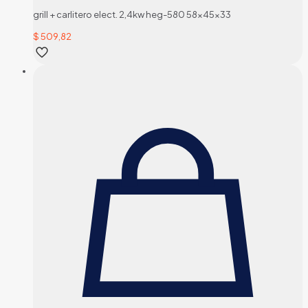
grill + carlitero elect. 2,4kw heg-580 58x45x33
$
509,82