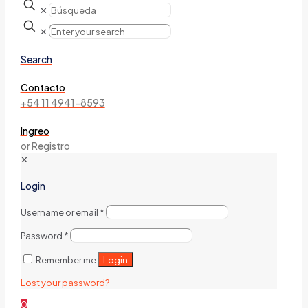
✕
✕
Search
Contacto
+54 11 4941-8593
Ingreo
or Registro
✕
Login
Username or email
*
Password
*
Login
Remember me
Lost your password?
0