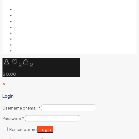
0
0
$ 0,00
✕
Login
Username or email
*
Password
*
Login
Remember me