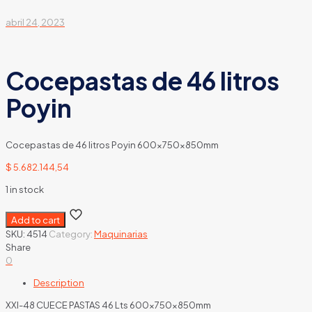
abril 24, 2023
Cocepastas de 46 litros
Poyin
Cocepastas de 46 litros Poyin 600x750x850mm
$
5.682.144,54
1 in stock
Add to cart
SKU:
4514
Category:
Maquinarias
Share
0
Description
XXI-48 CUECE PASTAS 46 Lts 600x750x850mm