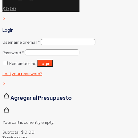
$ 0,00
✕
Login
Username or email
*
Password
*
Login
Remember me
Lost your password?
✕
Agregar al Presupuesto
Your cart is currently empty.
Subtotal:
$
0,00
Total:
$
0,00