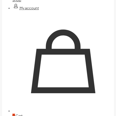
My account
0
Cart