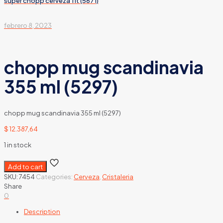
super chopp cerveza 1 lt (5671)
febrero 8, 2023
chopp mug scandinavia
355 ml (5297)
chopp mug scandinavia 355 ml (5297)
$
12.387,64
1 in stock
Add to cart
SKU:
7454
Categories:
Cerveza
,
Cristaleria
Share
0
Description