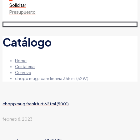
Solicitar
Presupuesto
Catálogo
Home
Cristaleria
Cerveza
chopp mug scandinavia 355 ml (5297)
chopp mug frankfurt 621 ml (5001)
febrero 8, 2023