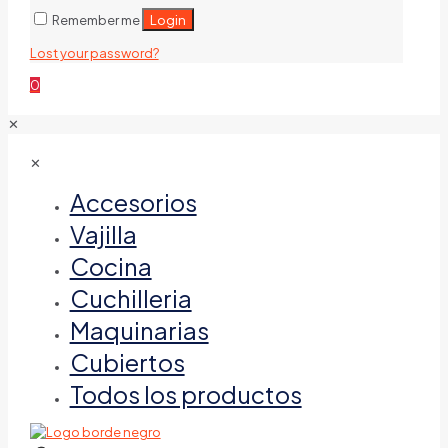
Login
Remember me
Lost your password?
0
✕
✕
Accesorios
Vajilla
Cocina
Cuchilleria
Maquinarias
Cubiertos
Todos los productos