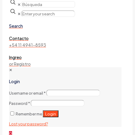
✕
✕
Search
Contacto
+54 11 4941-8593
Ingreo
or Registro
✕
Login
Username or email
*
Password
*
Login
Remember me
Lost your password?
0