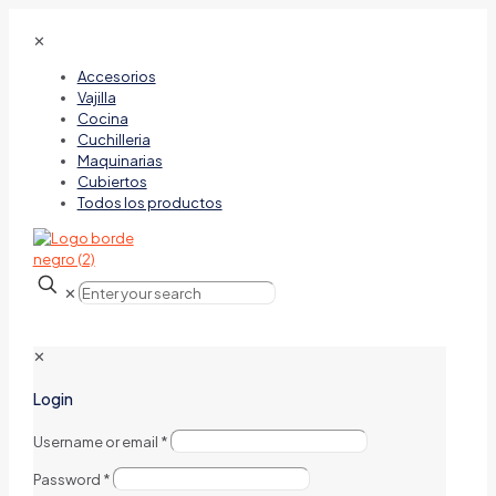
✕
Accesorios
Vajilla
Cocina
Cuchilleria
Maquinarias
Cubiertos
Todos los productos
✕
✕
Login
Username or email
*
Password
*