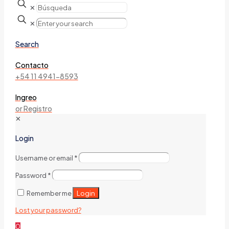
✕
✕
Search
Contacto
+54 11 4941-8593
Ingreo
or Registro
✕
Login
Username or email
*
Password
*
Login
Remember me
Lost your password?
0