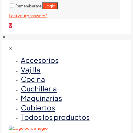
Login
Remember me
Lost your password?
0
✕
✕
Accesorios
Vajilla
Cocina
Cuchilleria
Maquinarias
Cubiertos
Todos los productos