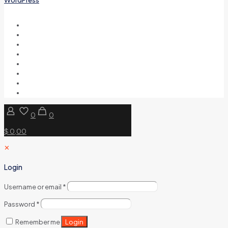
0
0
$ 0,00
✕
Login
Username or email
*
Password
*
Login
Remember me