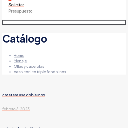
Solicitar
Presupuesto
Catálogo
Home
Menaje
Ollas y cacerolas
cazo conico triple fondo inox
cafetera asa doble inox
febrero 8, 2023