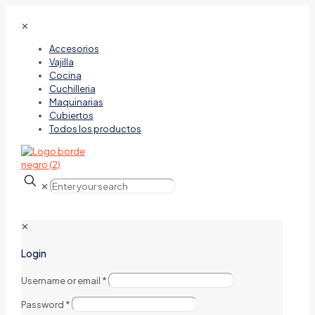
✕
Accesorios
Vajilla
Cocina
Cuchilleria
Maquinarias
Cubiertos
Todos los productos
✕
✕
Login
Username or email
*
Password
*