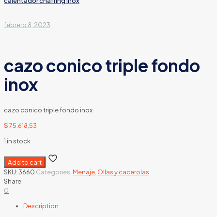
calentador chaffing inox
febrero 8, 2023
cazo conico triple fondo
inox
cazo conico triple fondo inox
$
75.618,53
1 in stock
Add to cart
SKU:
3660
Categories:
Menaje
,
Ollas y cacerolas
Share
0
Description