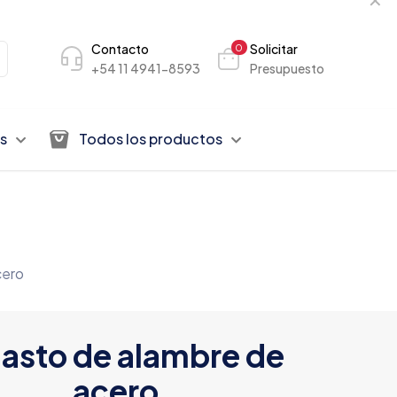
Contacto
Solicitar
0
+54 11 4941-8593
Presupuesto
s
Todos los productos
cero
asto de alambre de
acero