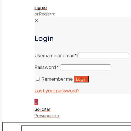
Ingreo
or Registro
✕
Login
Username or email
*
Password
*
Remember me
Login
Lost your password?
0
Solicitar
Presupuesto