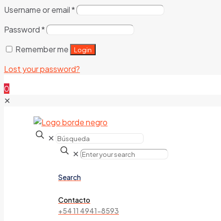
Username or email
*
Password
*
Remember me
Login
Lost your password?
0
✕
✕
✕
Search
Contacto
+54 11 4941-8593