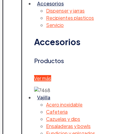
Accesorios
Dispenser y jarras
Recipientes plasticos
Servicio
Accesorios
Productos
Ver más
Vajilla
Acero inoxidable
Cafeteria
Cazuelas y dips
Ensaladeras y bowls
Fundicion y enlozados